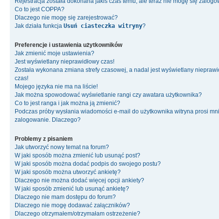
Rejestracja została dokonana jakiś czas temu, ale teraz nie mogę się zalog
Co to jest COPPA?
Dlaczego nie mogę się zarejestrować?
Jak działa funkcja
Usuń ciasteczka witryny
?
Preferencje i ustawienia użytkowników
Jak zmienić moje ustawienia?
Jest wyświetlany nieprawidłowy czas!
Została wykonana zmiana strefy czasowej, a nadal jest wyświetlany niepraw
czas!
Mojego języka nie ma na liście!
Jak można spowodować wyświetlanie rangi czy awatara użytkownika?
Co to jest ranga i jak można ją zmienić?
Podczas próby wysłania wiadomości e-mail do użytkownika witryna prosi mn
zalogowanie. Dlaczego?
Problemy z pisaniem
Jak utworzyć nowy temat na forum?
W jaki sposób można zmienić lub usunąć post?
W jaki sposób można dodać podpis do swojego postu?
W jaki sposób można utworzyć ankietę?
Dlaczego nie można dodać więcej opcji ankiety?
W jaki sposób zmienić lub usunąć ankietę?
Dlaczego nie mam dostępu do forum?
Dlaczego nie mogę dodawać załączników?
Dlaczego otrzymałem/otrzymałam ostrzeżenie?