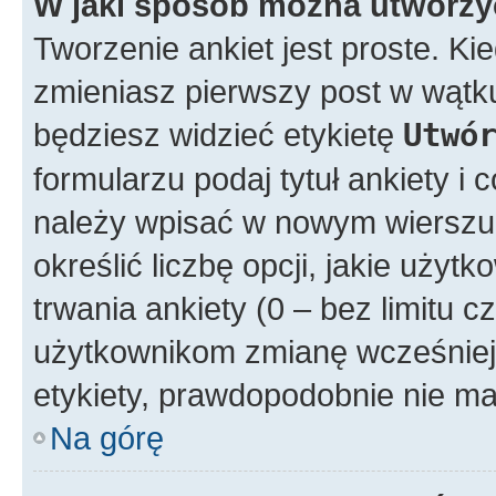
W jaki sposób można utworzy
Tworzenie ankiet jest proste. K
zmieniasz pierwszy post w wątku
będziesz widzieć etykietę
Utwó
formularzu podaj tytuł ankiety i
należy wpisać w nowym wierszu
określić liczbę opcji, jakie uż
trwania ankiety (0 – bez limitu 
użytkownikom zmianę wcześniej 
etykiety, prawdopodobnie nie ma
Na górę