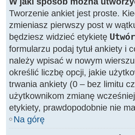
W jaki sposób można utworzy
Tworzenie ankiet jest proste. K
zmieniasz pierwszy post w wątku
będziesz widzieć etykietę
Utwó
formularzu podaj tytuł ankiety i
należy wpisać w nowym wierszu
określić liczbę opcji, jakie uż
trwania ankiety (0 – bez limitu 
użytkownikom zmianę wcześniej 
etykiety, prawdopodobnie nie ma
Na górę