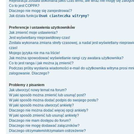
Rejestracja została dokonana jakiś czas temu, ale teraz nie mogę się zalog
Co to jest COPPA?
Dlaczego nie mogę się zarejestrować?
Jak działa funkcja
Usuń ciasteczka witryny
?
Preferencje i ustawienia użytkowników
Jak zmienić moje ustawienia?
Jest wyświetlany nieprawidłowy czas!
Została wykonana zmiana strefy czasowej, a nadal jest wyświetlany niepraw
czas!
Mojego języka nie ma na liście!
Jak można spowodować wyświetlanie rangi czy awatara użytkownika?
Co to jest ranga i jak można ją zmienić?
Podczas próby wysłania wiadomości e-mail do użytkownika witryna prosi mn
zalogowanie. Dlaczego?
Problemy z pisaniem
Jak utworzyć nowy temat na forum?
W jaki sposób można zmienić lub usunąć post?
W jaki sposób można dodać podpis do swojego postu?
W jaki sposób można utworzyć ankietę?
Dlaczego nie można dodać więcej opcji ankiety?
W jaki sposób zmienić lub usunąć ankietę?
Dlaczego nie mam dostępu do forum?
Dlaczego nie mogę dodawać załączników?
Dlaczego otrzymałem/otrzymałam ostrzeżenie?