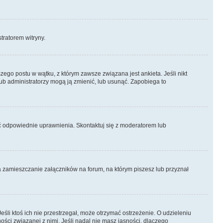
stratorem witryny.
ego postu w wątku, z którym zawsze związana jest ankieta. Jeśli nikt
 lub administratorzy mogą ją zmienić, lub usunąć. Zapobiega to
eć odpowiednie uprawnienia. Skontaktuj się z moderatorem lub
a zamieszczanie załączników na forum, na którym piszesz lub przyznał
śli ktoś ich nie przestrzegał, może otrzymać ostrzeżenie. O udzieleniu
ści związanej z nimi. Jeśli nadal nie masz jasności, dlaczego