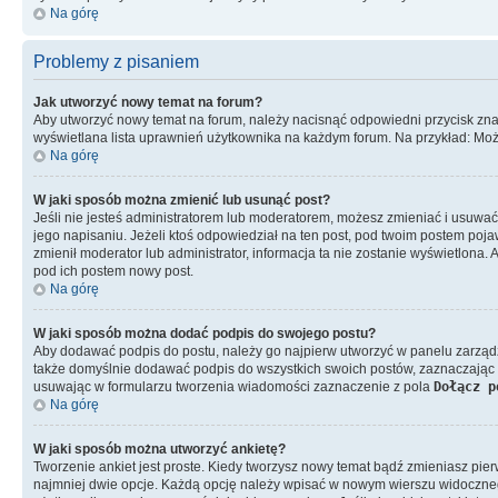
Na górę
Problemy z pisaniem
Jak utworzyć nowy temat na forum?
Aby utworzyć nowy temat na forum, należy nacisnąć odpowiedni przycisk znajd
wyświetlana lista uprawnień użytkownika na każdym forum. Na przykład: Moż
Na górę
W jaki sposób można zmienić lub usunąć post?
Jeśli nie jesteś administratorem lub moderatorem, możesz zmieniać i usuwać 
jego napisaniu. Jeżeli ktoś odpowiedział na ten post, pod twoim postem pojawi s
zmienił moderator lub administrator, informacja ta nie zostanie wyświetlona.
pod ich postem nowy post.
Na górę
W jaki sposób można dodać podpis do swojego postu?
Aby dodawać podpis do postu, należy go najpierw utworzyć w panelu zarząd
także domyślnie dodawać podpis do wszystkich swoich postów, zaznaczając 
usuwając w formularzu tworzenia wiadomości zaznaczenie z pola
Dołącz p
Na górę
W jaki sposób można utworzyć ankietę?
Tworzenie ankiet jest proste. Kiedy tworzysz nowy temat bądź zmieniasz pier
najmniej dwie opcje. Każdą opcję należy wpisać w nowym wierszu widocznego 