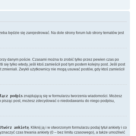
eba będzie się zarejestrować. Na dole strony forum lub strony tematów jest
przy danym poście. Czasami można to zrobić tylko przez pewien czas po
i się tylko wtedy, jeśli ktoś zamieścił pod tym postem kolejny post. Jeśli post
st zmieniali. Zwykli użytkownicy nie mogą usuwać postów, gdy ktoś zamieścił
łącz podpis
znajdującą się w formularzu tworzenia wiadomości. Możesz
em pisząc post, możesz zdecydować o niedodawaniu do niego podpisu,
Utwórz ankietę
. Kliknij ją i w otworzonym formularzu podaj tytuł ankiety i co
znaczyć czas trwania ankiety (0 – bez limitu czasowego), a także umożliwić