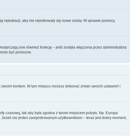
ję rejestracji, aby nie rejestrowały się nowe osoby. W sprawie pomocy,
starczają one również funkcję – jeśli została włączona przez administratora
k może być pomocne.
nia swoim kontem. W tym miejscu możesz dokonać zmian swoich ustawień i
 strefę czasową, tak aby była zgodna z twoim miejscem pobytu. Np. Europa
. Jeżeli nie jesteś zarejestrowanym użytkownikiem – teraz jest dobry moment,