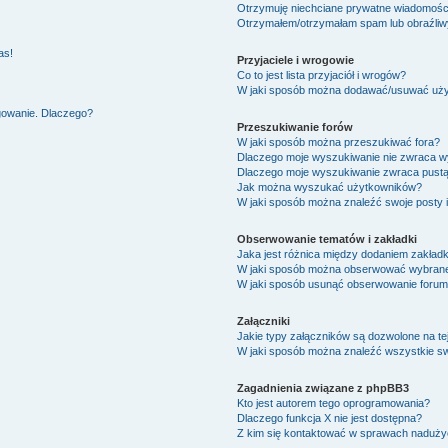
Otrzymuję niechciane prywatne wiadomośc
Otrzymałem/otrzymałam spam lub obraźliwy 
as!
Przyjaciele i wrogowie
Co to jest lista przyjaciół i wrogów?
W jaki sposób można dodawać/usuwać użytk
ogowanie. Dlaczego?
Przeszukiwanie forów
W jaki sposób można przeszukiwać fora?
Dlaczego moje wyszukiwanie nie zwraca 
Dlaczego moje wyszukiwanie zwraca pustą
Jak można wyszukać użytkowników?
W jaki sposób można znaleźć swoje posty 
Obserwowanie tematów i zakładki
Jaka jest różnica między dodaniem zakład
W jaki sposób można obserwować wybrane 
W jaki sposób usunąć obserwowanie forum
Załączniki
Jakie typy załączników są dozwolone na tej
W jaki sposób można znaleźć wszystkie sw
Zagadnienia związane z phpBB3
Kto jest autorem tego oprogramowania?
Dlaczego funkcja X nie jest dostępna?
Z kim się kontaktować w sprawach nadużyć