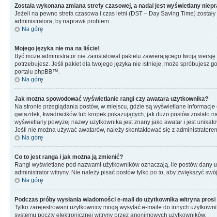
Została wykonana zmiana strefy czasowej, a nadal jest wyświetlany niep
Jeżeli na pewno strefa czasowa i czas letni (DST – Day Saving Time) zostały
administratora, by naprawił problem.
Na górę
Mojego języka nie ma na liście!
Być może administrator nie zainstalował pakietu zawierającego twoją wersję 
potrzebujesz. Jeśli pakiet dla twojego języka nie istnieje, może spróbujesz 
portalu phpBB™.
Na górę
Jak można spowodować wyświetlanie rangi czy awatara użytkownika?
Na stronie przeglądania postów, w miejscu, gdzie są wyświetlane informacje
gwiazdek, kwadracików lub kropek pokazujących, jak dużo postów zostało napi
wyświetlany powyżej nazwy użytkownika jest znany jako awatar i jest unikat
Jeśli nie można używać awatarów, należy skontaktować się z administratore
Na górę
Co to jest ranga i jak można ją zmienić?
Rangi wyświetlane pod nazwami użytkowników oznaczają, ile postów dany uży
administrator witryny. Nie należy pisać postów tylko po to, aby zwiększyć swój
Na górę
Podczas próby wysłania wiadomości e-mail do użytkownika witryna prosi
Tylko zarejestrowani użytkownicy mogą wysyłać e-maile do innych użytkownik
systemu poczty elektronicznej witryny przez anonimowych użytkowników.