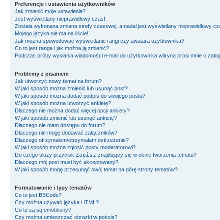
Preferencje i ustawienia użytkowników
Jak zmienić moje ustawienia?
Jest wyświetlany nieprawidłowy czas!
Została wykonana zmiana strefy czasowej, a nadal jest wyświetlany nieprawidłowy cz
Mojego języka nie ma na liście!
Jak można spowodować wyświetlanie rangi czy awatara użytkownika?
Co to jest ranga i jak można ją zmienić?
Podczas próby wysłania wiadomości e-mail do użytkownika witryna prosi mnie o zal
Problemy z pisaniem
Jak utworzyć nowy temat na forum?
W jaki sposób można zmienić lub usunąć post?
W jaki sposób można dodać podpis do swojego postu?
W jaki sposób można utworzyć ankietę?
Dlaczego nie można dodać więcej opcji ankiety?
W jaki sposób zmienić lub usunąć ankietę?
Dlaczego nie mam dostępu do forum?
Dlaczego nie mogę dodawać załączników?
Dlaczego otrzymałem/otrzymałam ostrzeżenie?
W jaki sposób można zgłosić posty moderatorowi?
Do czego służy przycisk
Zapisz
znajdujący się w oknie tworzenia tematu?
Dlaczego mój post musi być akceptowany?
W jaki sposób mogę przesunąć swój temat na górę strony tematów?
Formatowanie i typy tematów
Co to jest BBCode?
Czy można używać języka HTML?
Co to są są emotikony?
Czy można umieszczać obrazki w poście?