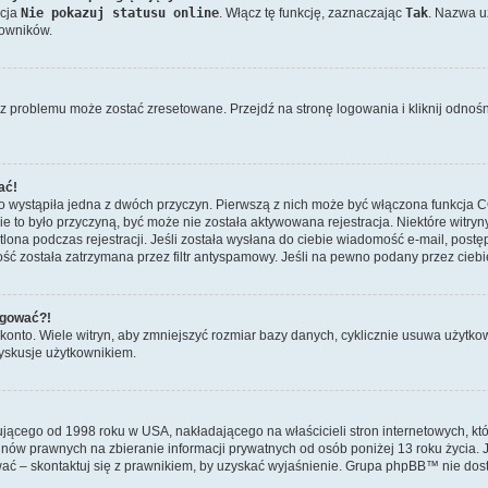
kcja
Nie pokazuj statusu online
. Włącz tę funkcję, zaznaczając
Tak
. Nazwa u
kowników.
 problemu może zostać zresetowane. Przejdź na stronę logowania i kliknij odnoś
ać!
o wystąpiła jedna z dwóch przyczyn. Pierwszą z nich może być włączona funkcja CO
 nie to było przyczyną, być może nie została aktywowana rejestracja. Niektóre wi
etlona podczas rejestracji. Jeśli została wysłana do ciebie wiadomość e-mail, postę
ć została zatrzymana przez filtr antyspamowy. Jeśli na pewno podany przez ciebie
logować?!
nto. Wiele witryn, aby zmniejszyć rozmiar bazy danych, cyklicznie usuwa użytkownikó
yskusje użytkownikiem.
ującego od 1998 roku w USA, nakładającego na właścicieli stron internetowych, kt
nów prawnych na zbieranie informacji prywatnych od osób poniżej 13 roku życia. J
trować – skontaktuj się z prawnikiem, by uzyskać wyjaśnienie. Grupa phpBB™ nie do