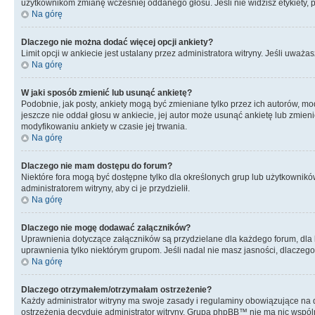
użytkownikom zmianę wcześniej oddanego głosu. Jeśli nie widzisz etykiety,
Na górę
Dlaczego nie można dodać więcej opcji ankiety?
Limit opcji w ankiecie jest ustalany przez administratora witryny. Jeśli uważas
Na górę
W jaki sposób zmienić lub usunąć ankietę?
Podobnie, jak posty, ankiety mogą być zmieniane tylko przez ich autorów, mo
jeszcze nie oddał głosu w ankiecie, jej autor może usunąć ankietę lub zmieni
modyfikowaniu ankiety w czasie jej trwania.
Na górę
Dlaczego nie mam dostępu do forum?
Niektóre fora mogą być dostępne tylko dla określonych grup lub użytkownikó
administratorem witryny, aby ci je przydzielił.
Na górę
Dlaczego nie mogę dodawać załączników?
Uprawnienia dotyczące załączników są przydzielane dla każdego forum, dla k
uprawnienia tylko niektórym grupom. Jeśli nadal nie masz jasności, dlaczego
Na górę
Dlaczego otrzymałem/otrzymałam ostrzeżenie?
Każdy administrator witryny ma swoje zasady i regulaminy obowiązujące na da
ostrzeżenia decyduje administrator witryny. Grupa phpBB™ nie ma nic wspólne