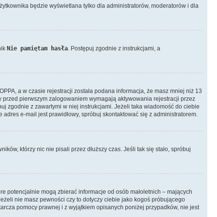
żytkownika będzie wyświetlana tylko dla administratorów, moderatorów i dla
nik
Nie pamiętam hasła
. Postępuj zgodnie z instrukcjami, a
PPA, a w czasie rejestracji została podana informacja, że masz mniej niż 13
tryny przed pierwszym zalogowaniem wymagają aktywowania rejestracji przez
puj zgodnie z zawartymi w niej instrukcjami. Jeżeli taka wiadomość do ciebie
 adres e-mail jest prawidłowy, spróbuj skontaktować się z administratorem.
w, którzy nic nie pisali przez dłuższy czas. Jeśli tak się stało, spróbuj
óre potencjalnie mogą zbierać informacje od osób małoletnich – mających
eżeli nie masz pewności czy to dotyczy ciebie jako kogoś próbującego
starcza pomocy prawnej i z wyjątkiem opisanych poniżej przypadków, nie jest