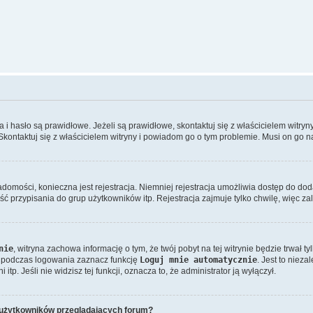
hasło są prawidłowe. Jeżeli są prawidłowe, skontaktuj się z właścicielem witryny
 Skontaktuj się z właścicielem witryny i powiadom go o tym problemie. Musi on go n
iadomości, konieczna jest rejestracja. Niemniej rejestracja umożliwia dostęp do dod
 przypisania do grup użytkowników itp. Rejestracja zajmuje tylko chwilę, więc zal
nie
, witryna zachowa informację o tym, że twój pobyt na tej witrynie będzie trwał
 podczas logowania zaznacz funkcję
Loguj mnie automatycznie
. Jest to niez
tp. Jeśli nie widzisz tej funkcji, oznacza to, że administrator ją wyłączył.
e użytkowników przeglądających forum?