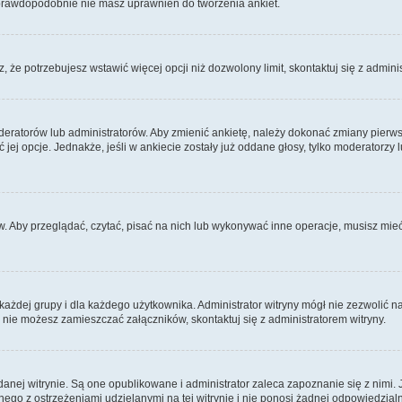
 prawdopodobnie nie masz uprawnień do tworzenia ankiet.
z, że potrzebujesz wstawić więcej opcji niż dozwolony limit, skontaktuj się z admini
deratorów lub administratorów. Aby zmienić ankietę, należy dokonać zmiany pierwsz
ć jej opcje. Jednakże, jeśli w ankiecie zostały już oddane głosy, tylko moderatorzy
w. Aby przeglądać, czytać, pisać na nich lub wykonywać inne operacje, musisz mi
ażdej grupy i dla każdego użytkownika. Administrator witryny mógł nie zezwolić n
 nie możesz zamieszczać załączników, skontaktuj się z administratorem witryny.
nej witrynie. Są one opublikowane i administrator zaleca zapoznanie się z nimi. Je
go z ostrzeżeniami udzielanymi na tej witrynie i nie ponosi żadnej odpowiedzialno