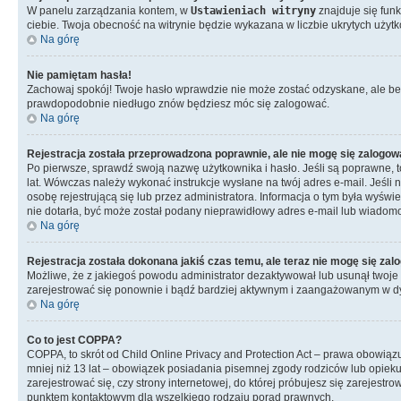
W panelu zarządzania kontem, w
Ustawieniach witryny
znajduje się fun
ciebie. Twoja obecność na witrynie będzie wykazana w liczbie ukrytych użyt
Na górę
Nie pamiętam hasła!
Zachowaj spokój! Twoje hasło wprawdzie nie może zostać odzyskane, ale bez
prawdopodobnie niedługo znów będziesz móc się zalogować.
Na górę
Rejestracja została przeprowadzona poprawnie, ale nie mogę się zalogow
Po pierwsze, sprawdź swoją nazwę użytkownika i hasło. Jeśli są poprawne, t
lat. Wówczas należy wykonać instrukcje wysłane na twój adres e-mail. Jeśli
osobę rejestrującą się lub przez administratora. Informacja o tym była wyświ
nie dotarła, być może został podany nieprawidłowy adres e-mail lub wiadomoś
Na górę
Rejestracja została dokonana jakiś czas temu, ale teraz nie mogę się za
Możliwe, że z jakiegoś powodu administrator dezaktywował lub usunął twoje ko
zarejestrować się ponownie i bądź bardziej aktywnym i zaangażowanym w d
Na górę
Co to jest COPPA?
COPPA, to skrót od Child Online Privacy and Protection Act – prawa obowiąz
mniej niż 13 lat – obowiązek posiadania pisemnej zgody rodziców lub opieku
zarejestrować się, czy strony internetowej, do której próbujesz się zarejes
punktem kontaktowym dla wszelkiego rodzaju porad prawnych.