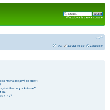
Wyszukiwanie zaawansowane
FAQ
Zarejestruj się
Zaloguj się
 i jak można dołączyć do grupy?
?
wyświetlane innymi kolorami?
ika
?
acyjny
?
!