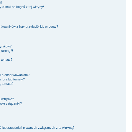
i!
e-mail od kogoś z tej witryny!
owników z listy przyjaciół lub wrogów?
wyników?
 stronę?!
i tematy?
ki a obserwowaniem?
fora lub tematy?
, tematu?
 witrynie?
oje załączniki?
 lub zagadnień prawnych związanych z tą witryną?