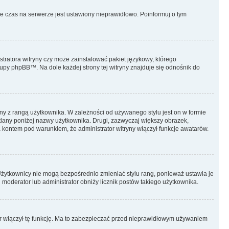
że czas na serwerze jest ustawiony nieprawidłowo. Poinformuj o tym
stratora witryny czy może zainstalować pakiet językowy, którego
grupy phpBB™. Na dole każdej strony tej witryny znajduje się odnośnik do
ny z rangą użytkownika. W zależności od używanego stylu jest on w formie
etlany poniżej nazwy użytkownika. Drugi, zazwyczaj większy obrazek,
 kontem pod warunkiem, że administrator witryny włączył funkcje awatarów.
Użytkownicy nie mogą bezpośrednio zmieniać stylu rang, ponieważ ustawia je
 i moderator lub administrator obniży licznik postów takiego użytkownika.
tor włączył tę funkcję. Ma to zabezpieczać przed nieprawidłowym używaniem