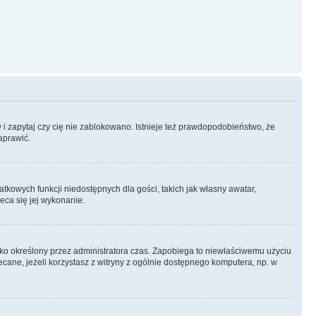
 i zapytaj czy cię nie zablokowano. Istnieje też prawdopodobieństwo, że
aprawić.
atkowych funkcji niedostępnych dla gości, takich jak własny awatar,
eca się jej wykonanie.
 tylko określony przez administratora czas. Zapobiega to niewłaściwemu użyciu
alecane, jeżeli korzystasz z witryny z ogólnie dostępnego komputera, np. w