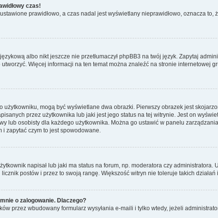
rawidłowy czas!
 ustawione prawidłowo, a czas nadal jest wyświetlany nieprawidłowo, oznacza to, 
językową albo nikt jeszcze nie przetłumaczył phpBB3 na twój język. Zapytaj admini
go utworzyć. Więcej informacji na ten temat można znaleźć na stronie internetowej 
 o użytkowniku, mogą być wyświetlane dwa obrazki. Pierwszy obrazek jest skojarzo
sanych przez użytkownika lub jaki jest jego status na tej witrynie. Jest on wyświ
owy lub osobisty dla każdego użytkownika. Można go ustawić w panelu zarządzania
m i zapytać czym to jest spowodowane.
tkownik napisał lub jaki ma status na forum, np. moderatora czy administratora. 
 licznik postów i przez to swoją rangę. Większość witryn nie toleruje takich działań
 mnie o zalogowanie. Dlaczego?
ów przez wbudowany formularz wysyłania e-maili i tylko wtedy, jeżeli administra