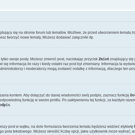
ujący się na stronie forum lub tematów. Możliwe, że przed utworzeniem tematu trz
esz tworzyć nowe tematy, Możesz dodawać załączniki itp.
tylko swoje posty. Możesz zmienić post, naciskając przycisk
Zmień
znajdujący się 
ię informacja ile razy i kiedy ostatni raz post był zmieniany. Informacja ta wyświetl
 Administratorzy i moderatorzy mogą zostawić notatkę z informacją, dlaczego ten po
zania kontem. Aby dołączyć do danej wiadomości swój podpis, zaznacz funkcję
Do
odpowiednią funkcję w swoim profilu. Po uaktywnieniu tej funkcji, za każdym raz
odpis
.
wszy post w wątku, na dole formularza tworzenia tematu będziesz widzieć etykietę
pola tekstowego. Możesz określić liczbę opcji, jakie użytkownik może wybrać, wy