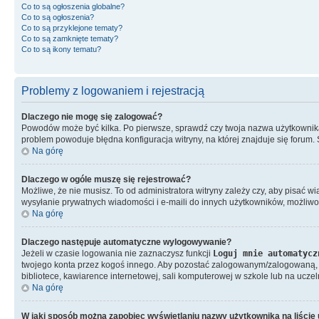
Co to są ogłoszenia globalne?
Co to są ogłoszenia?
Co to są przyklejone tematy?
Co to są zamknięte tematy?
Co to są ikony tematu?
Problemy z logowaniem i rejestracją
Dlaczego nie mogę się zalogować?
Powodów może być kilka. Po pierwsze, sprawdź czy twoja nazwa użytkownika i 
problem powoduje błędna konfiguracja witryny, na której znajduje się forum.
Na górę
Dlaczego w ogóle muszę się rejestrować?
Możliwe, że nie musisz. To od administratora witryny zależy czy, aby pisać w
wysyłanie prywatnych wiadomości i e-maili do innych użytkowników, możliwość
Na górę
Dlaczego następuje automatyczne wylogowywanie?
Jeżeli w czasie logowania nie zaznaczysz funkcji
Loguj mnie automatycz
twojego konta przez kogoś innego. Aby pozostać zalogowanym/zalogowaną,
bibliotece, kawiarence internetowej, sali komputerowej w szkole lub na uczelni i
Na górę
W jaki sposób można zapobiec wyświetlaniu nazwy użytkownika na liści