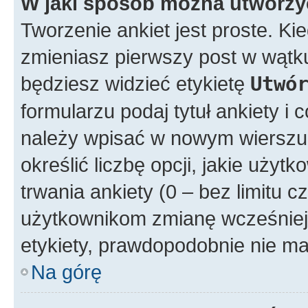
W jaki sposób można utworzy
Tworzenie ankiet jest proste. K
zmieniasz pierwszy post w wątku
będziesz widzieć etykietę
Utwó
formularzu podaj tytuł ankiety i
należy wpisać w nowym wierszu
określić liczbę opcji, jakie uż
trwania ankiety (0 – bez limitu 
użytkownikom zmianę wcześniej 
etykiety, prawdopodobnie nie ma
Na górę