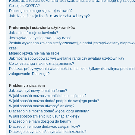
Rejestracja została dokonana jakiś czas temu, ale teraz nie mogę się zalog
Co to jest COPPA?
Dlaczego nie mogę się zarejestrować?
Jak działa funkcja
Usuń ciasteczka witryny
?
Preferencje i ustawienia użytkowników
Jak zmienić moje ustawienia?
Jest wyświetlany nieprawidłowy czas!
Została wykonana zmiana strefy czasowej, a nadal jest wyświetlany niepraw
czas!
Mojego języka nie ma na liście!
Jak można spowodować wyświetlanie rangi czy awatara użytkownika?
Co to jest ranga i jak można ją zmienić?
Podczas próby wysłania wiadomości e-mail do użytkownika witryna prosi mn
zalogowanie. Dlaczego?
Problemy z pisaniem
Jak utworzyć nowy temat na forum?
W jaki sposób można zmienić lub usunąć post?
W jaki sposób można dodać podpis do swojego postu?
W jaki sposób można utworzyć ankietę?
Dlaczego nie można dodać więcej opcji ankiety?
W jaki sposób zmienić lub usunąć ankietę?
Dlaczego nie mam dostępu do forum?
Dlaczego nie mogę dodawać załączników?
Dlaczego otrzymałem/otrzymałam ostrzeżenie?